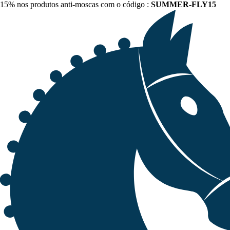
15% nos produtos anti-moscas com o código :
SUMMER-FLY15