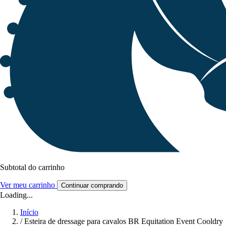
Subtotal do carrinho
Ver meu carrinho
Continuar comprando
Loading...
Início
/
Esteira de dressage para cavalos BR Equitation Event Cooldry