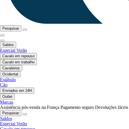
Pesquisar
Saldos
Especial Verão
Cavalo em repouso
Cavalo em trabalho
Cavaleiros
Ocidental
Estábulo
Cão
Enviados em 24H
Outlet
Marcas
Assistência pós-venda na França
Pagamento seguro
Devoluções fáceis
Pesquisar
Saldos
Especial Verão
Cavalo em repouso