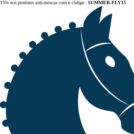
15% nos produtos anti-moscas com o código :
SUMMER-FLY15