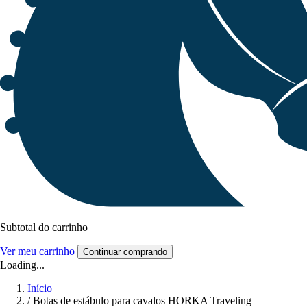
Subtotal do carrinho
Ver meu carrinho
Continuar comprando
Loading...
Início
/
Botas de estábulo para cavalos HORKA Traveling