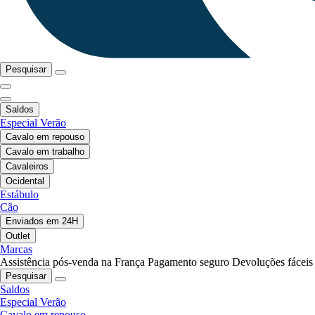
Pesquisar
Saldos
Especial Verão
Cavalo em repouso
Cavalo em trabalho
Cavaleiros
Ocidental
Estábulo
Cão
Enviados em 24H
Outlet
Marcas
Assistência pós-venda na França
Pagamento seguro
Devoluções fáceis
Pesquisar
Saldos
Especial Verão
Cavalo em repouso