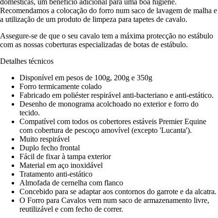
domésticas, um benefício adicional para uma boa higiene.
Recomendamos a colocação do forro num saco de lavagem de malha e
a utilização de um produto de limpeza para tapetes de cavalo.
Assegure-se de que o seu cavalo tem a máxima protecção no estábulo
com as nossas coberturas especializadas de botas de estábulo.
Detalhes técnicos
Disponível em pesos de 100g, 200g e 350g
Forro termicamente colado
Fabricado em poliéster respirável anti-bacteriano e anti-estático.
Desenho de monograma acolchoado no exterior e forro do
tecido.
Compatível com todos os cobertores estáveis Premier Equine
com cobertura de pescoço amovível (excepto 'Lucanta').
Muito respirável
Duplo fecho frontal
Fácil de fixar à tampa exterior
Material em aço inoxidável
Tratamento anti-estático
Almofada de cernelha com flanco
Concebido para se adaptar aos contornos do garrote e da alcatra.
O Forro para Cavalos vem num saco de armazenamento livre,
reutilizável e com fecho de correr.