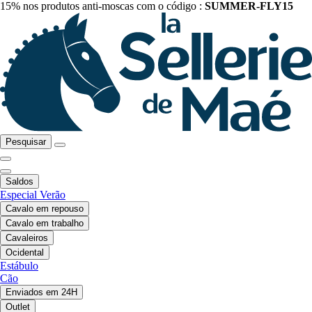
15% nos produtos anti-moscas com o código :
SUMMER-FLY15
Pesquisar
Saldos
Especial Verão
Cavalo em repouso
Cavalo em trabalho
Cavaleiros
Ocidental
Estábulo
Cão
Enviados em 24H
Outlet