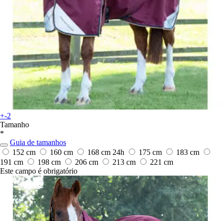
+-2
Tamanho
*
Guia de tamanhos
152 cm
160 cm
168 cm
24h
175 cm
183 cm
191 cm
198 cm
206 cm
213 cm
221 cm
Este campo é obrigatório