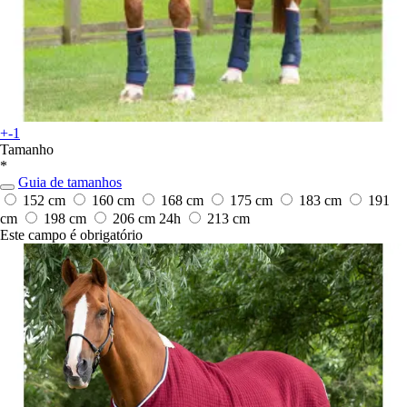
+-1
Tamanho
*
Guia de tamanhos
152 cm
160 cm
168 cm
175 cm
183 cm
191
cm
198 cm
206 cm
24h
213 cm
Este campo é obrigatório