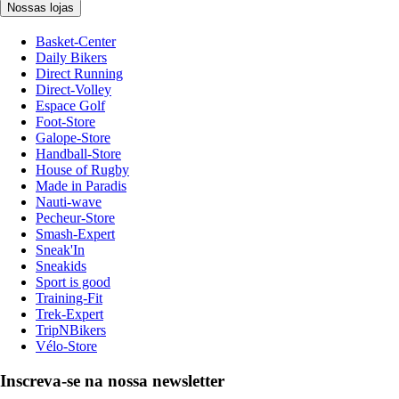
Nossas lojas
Basket-Center
Daily Bikers
Direct Running
Direct-Volley
Espace Golf
Foot-Store
Galope-Store
Handball-Store
House of Rugby
Made in Paradis
Nauti-wave
Pecheur-Store
Smash-Expert
Sneak'In
Sneakids
Sport is good
Training-Fit
Trek-Expert
TripNBikers
Vélo-Store
Inscreva-se na nossa newsletter