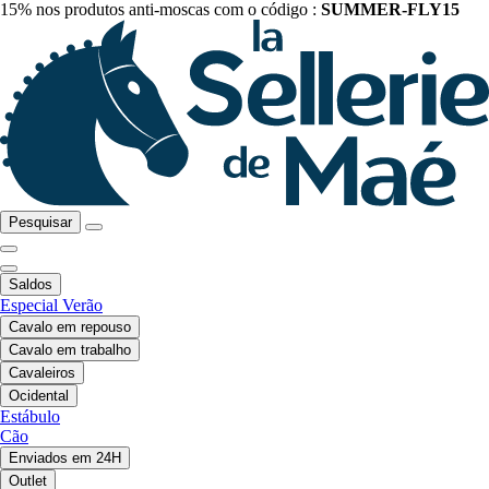
15% nos produtos anti-moscas com o código :
SUMMER-FLY15
Pesquisar
Saldos
Especial Verão
Cavalo em repouso
Cavalo em trabalho
Cavaleiros
Ocidental
Estábulo
Cão
Enviados em 24H
Outlet