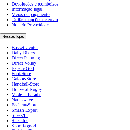
Devoluções e reembolsos
Informação legal
Meios de pagamento
Tarifas e opções de envio
Nota de Privacidade
Nossas lojas
Basket-Center
Daily Bikers
Direct Running
Direct-Volley
Espace Golf
Foot-Store
Galope-Store
Handball-Store
House of Rugby
Made in Paradis
Nauti-wave
Pecheur-Store
Smash-Expert
Sneak'In
Sneakids
Sport is good