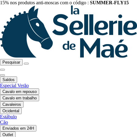
15% nos produtos anti-moscas com o código :
SUMMER-FLY15
Pesquisar
Saldos
Especial Verão
Cavalo em repouso
Cavalo em trabalho
Cavaleiros
Ocidental
Estábulo
Cão
Enviados em 24H
Outlet