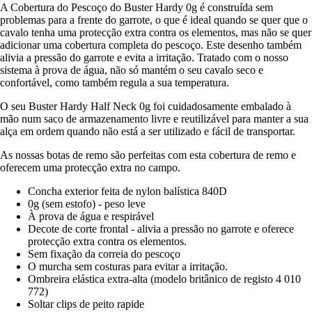
A Cobertura do Pescoço do Buster Hardy 0g é construída sem
problemas para a frente do garrote, o que é ideal quando se quer que o
cavalo tenha uma protecção extra contra os elementos, mas não se quer
adicionar uma cobertura completa do pescoço. Este desenho também
alivia a pressão do garrote e evita a irritação. Tratado com o nosso
sistema à prova de água, não só mantém o seu cavalo seco e
confortável, como também regula a sua temperatura.
O seu Buster Hardy Half Neck 0g foi cuidadosamente embalado à
mão num saco de armazenamento livre e reutilizável para manter a sua
alça em ordem quando não está a ser utilizado e fácil de transportar.
As nossas botas de remo são perfeitas com esta cobertura de remo e
oferecem uma protecção extra no campo.
Concha exterior feita de nylon balística 840D
0g (sem estofo) - peso leve
À prova de água e respirável
Decote de corte frontal - alivia a pressão no garrote e oferece
protecção extra contra os elementos.
Sem fixação da correia do pescoço
O murcha sem costuras para evitar a irritação.
Ombreira elástica extra-alta (modelo britânico de registo 4 010
772)
Soltar clips de peito rapide