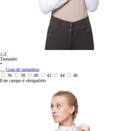
+-1
Tamanho
*
Guia de tamanhos
36
38
40
42
44
46
Este campo é obrigatório