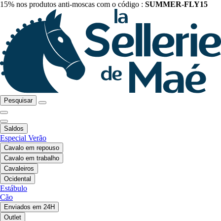
15% nos produtos anti-moscas com o código :
SUMMER-FLY15
Pesquisar
Saldos
Especial Verão
Cavalo em repouso
Cavalo em trabalho
Cavaleiros
Ocidental
Estábulo
Cão
Enviados em 24H
Outlet