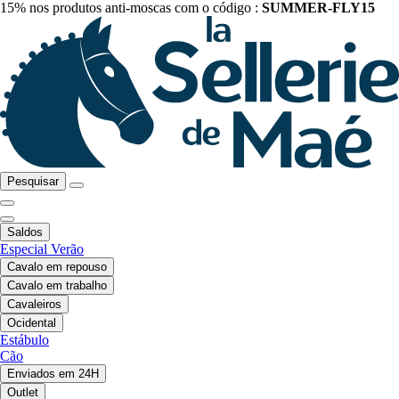
15% nos produtos anti-moscas com o código :
SUMMER-FLY15
Pesquisar
Saldos
Especial Verão
Cavalo em repouso
Cavalo em trabalho
Cavaleiros
Ocidental
Estábulo
Cão
Enviados em 24H
Outlet