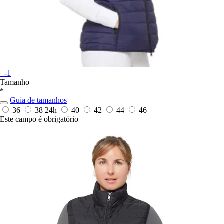
+-1
Tamanho
*
Guia de tamanhos
36
38
24h
40
42
44
46
Este campo é obrigatório