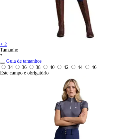
+-2
Tamanho
*
Guia de tamanhos
34
36
38
40
42
44
46
Este campo é obrigatório