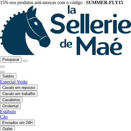
15% nos produtos anti-moscas com o código :
SUMMER-FLY15
Pesquisar
Saldos
Especial Verão
Cavalo em repouso
Cavalo em trabalho
Cavaleiros
Ocidental
Estábulo
Cão
Enviados em 24H
Outlet