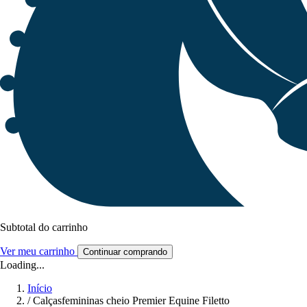
Subtotal do carrinho
Ver meu carrinho
Continuar comprando
Loading...
Início
/
Calçasfemininas cheio Premier Equine Filetto