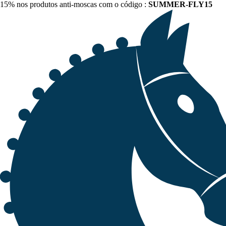
15% nos produtos anti-moscas com o código :
SUMMER-FLY15