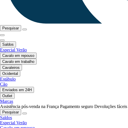
Pesquisar
Saldos
Especial Verão
Cavalo em repouso
Cavalo em trabalho
Cavaleiros
Ocidental
Estábulo
Cão
Enviados em 24H
Outlet
Marcas
Assistência pós-venda na França
Pagamento seguro
Devoluções fáceis
Pesquisar
Saldos
Especial Verão
Cavalo em repouso