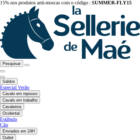
15% nos produtos anti-moscas com o código :
SUMMER-FLY15
Pesquisar
Saldos
Especial Verão
Cavalo em repouso
Cavalo em trabalho
Cavaleiros
Ocidental
Estábulo
Cão
Enviados em 24H
Outlet