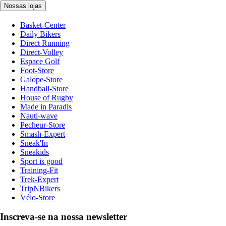
Nossas lojas
Basket-Center
Daily Bikers
Direct Running
Direct-Volley
Espace Golf
Foot-Store
Galope-Store
Handball-Store
House of Rugby
Made in Paradis
Nauti-wave
Pecheur-Store
Smash-Expert
Sneak'In
Sneakids
Sport is good
Training-Fit
Trek-Expert
TripNBikers
Vélo-Store
Inscreva-se na nossa newsletter