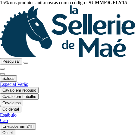
15% nos produtos anti-moscas com o código :
SUMMER-FLY15
Pesquisar
Saldos
Especial Verão
Cavalo em repouso
Cavalo em trabalho
Cavaleiros
Ocidental
Estábulo
Cão
Enviados em 24H
Outlet