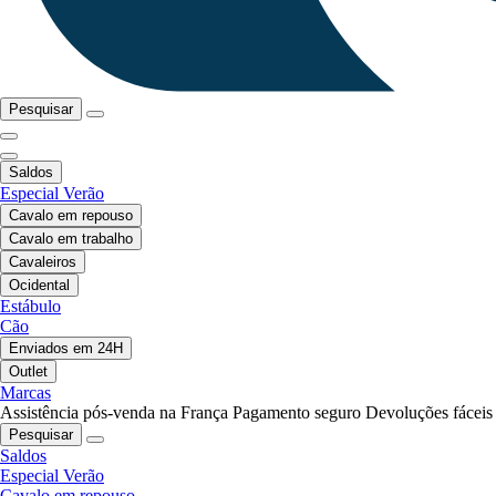
Pesquisar
Saldos
Especial Verão
Cavalo em repouso
Cavalo em trabalho
Cavaleiros
Ocidental
Estábulo
Cão
Enviados em 24H
Outlet
Marcas
Assistência pós-venda na França
Pagamento seguro
Devoluções fáceis
Pesquisar
Saldos
Especial Verão
Cavalo em repouso