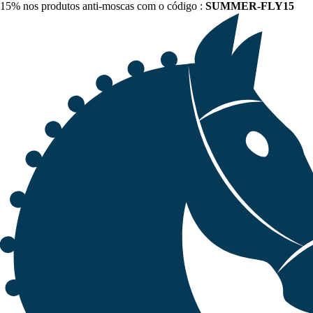
15% nos produtos anti-moscas com o código :
SUMMER-FLY15