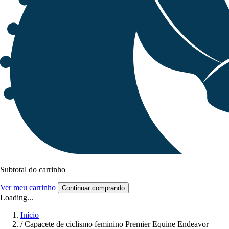
Subtotal do carrinho
Ver meu carrinho
Continuar comprando
Loading...
Início
/
Capacete de ciclismo feminino Premier Equine Endeavor