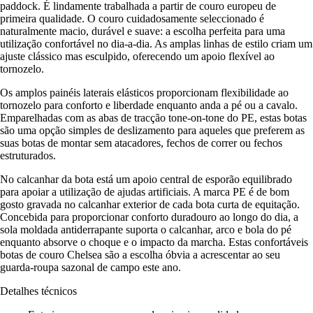
paddock. É lindamente trabalhada a partir de couro europeu de
primeira qualidade. O couro cuidadosamente seleccionado é
naturalmente macio, durável e suave: a escolha perfeita para uma
utilização confortável no dia-a-dia. As amplas linhas de estilo criam um
ajuste clássico mas esculpido, oferecendo um apoio flexível ao
tornozelo.
Os amplos painéis laterais elásticos proporcionam flexibilidade ao
tornozelo para conforto e liberdade enquanto anda a pé ou a cavalo.
Emparelhadas com as abas de tracção tone-on-tone do PE, estas botas
são uma opção simples de deslizamento para aqueles que preferem as
suas botas de montar sem atacadores, fechos de correr ou fechos
estruturados.
No calcanhar da bota está um apoio central de esporão equilibrado
para apoiar a utilização de ajudas artificiais. A marca PE é de bom
gosto gravada no calcanhar exterior de cada bota curta de equitação.
Concebida para proporcionar conforto duradouro ao longo do dia, a
sola moldada antiderrapante suporta o calcanhar, arco e bola do pé
enquanto absorve o choque e o impacto da marcha. Estas confortáveis
botas de couro Chelsea são a escolha óbvia a acrescentar ao seu
guarda-roupa sazonal de campo este ano.
Detalhes técnicos