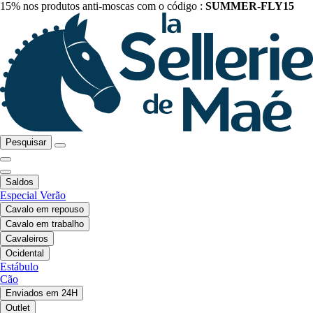
15% nos produtos anti-moscas com o código :
SUMMER-FLY15
Pesquisar
Saldos
Especial Verão
Cavalo em repouso
Cavalo em trabalho
Cavaleiros
Ocidental
Estábulo
Cão
Enviados em 24H
Outlet