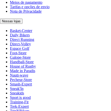
Meios de pagamento
Tarifas e opções de envio
Nota de Privacidade
Nossas lojas
Basket-Center
Daily Bikers
Direct Running
Direct-Volley
Espace Golf
Foot-Store
Galope-Store
Handball-Store
House of Rugby
Made in Paradis
Nauti-wave
Pecheur-Store
Smash-Expert
Sneak'In
Sneakids
Sport is good
Training-Fit
Trek-Expert
TripNBikers