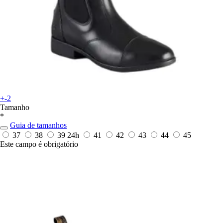
+-2
Tamanho
*
Guia de tamanhos
37
38
39
24h
41
42
43
44
45
Este campo é obrigatório