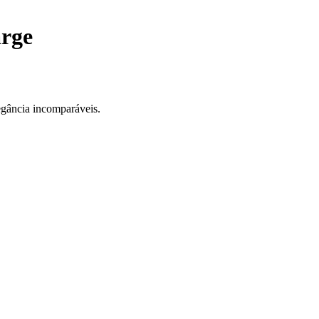
arge
gância incomparáveis.