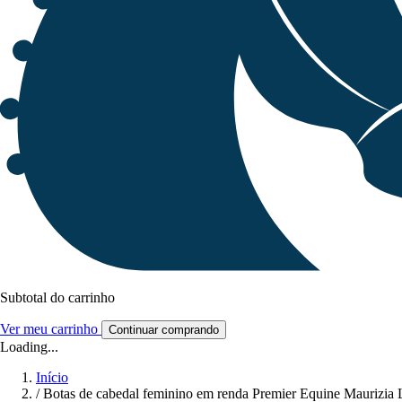
Subtotal do carrinho
Ver meu carrinho
Continuar comprando
Loading...
Início
/
Botas de cabedal feminino em renda Premier Equine Maurizia 