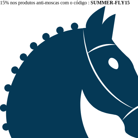
15% nos produtos anti-moscas com o código :
SUMMER-FLY15