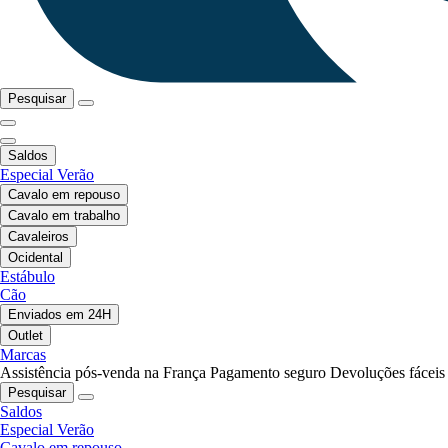
Pesquisar
Saldos
Especial Verão
Cavalo em repouso
Cavalo em trabalho
Cavaleiros
Ocidental
Estábulo
Cão
Enviados em 24H
Outlet
Marcas
Assistência pós-venda na França
Pagamento seguro
Devoluções fáceis
Pesquisar
Saldos
Especial Verão
Cavalo em repouso