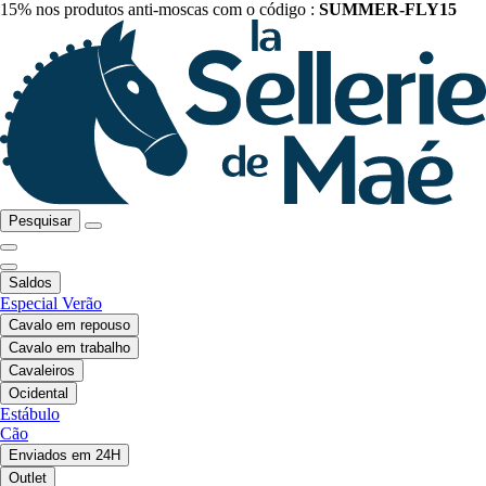
15% nos produtos anti-moscas com o código :
SUMMER-FLY15
Pesquisar
Saldos
Especial Verão
Cavalo em repouso
Cavalo em trabalho
Cavaleiros
Ocidental
Estábulo
Cão
Enviados em 24H
Outlet