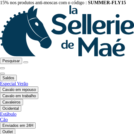
15% nos produtos anti-moscas com o código :
SUMMER-FLY15
Pesquisar
Saldos
Especial Verão
Cavalo em repouso
Cavalo em trabalho
Cavaleiros
Ocidental
Estábulo
Cão
Enviados em 24H
Outlet