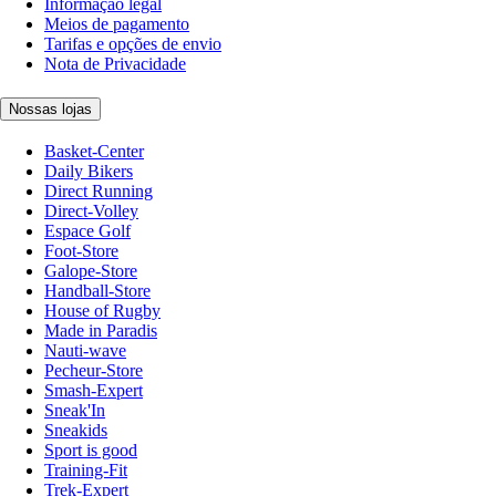
Informação legal
Meios de pagamento
Tarifas e opções de envio
Nota de Privacidade
Nossas lojas
Basket-Center
Daily Bikers
Direct Running
Direct-Volley
Espace Golf
Foot-Store
Galope-Store
Handball-Store
House of Rugby
Made in Paradis
Nauti-wave
Pecheur-Store
Smash-Expert
Sneak'In
Sneakids
Sport is good
Training-Fit
Trek-Expert