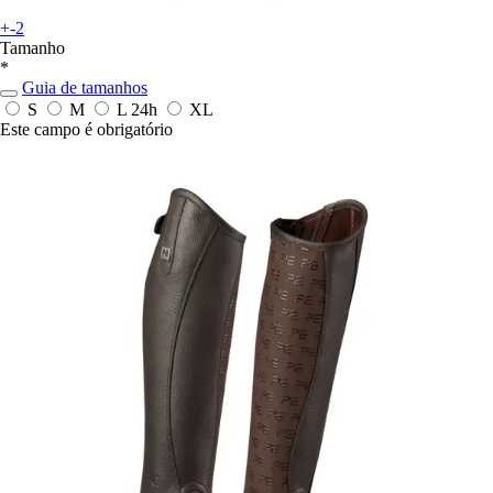
+-2
Tamanho
*
Guia de tamanhos
S
M
L
24h
XL
Este campo é obrigatório