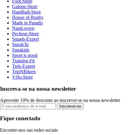
Foot-Store
Galope-Store
Handball-Store
House of Rugby
Made in Paradis
Nauti-wave
Pecheur-Store
Smash-Expert
Sneak'In
Sneakids
Sport is good
Training-Fit
Trek-Expert
TripNBikers
Vélo-Store
Inscreva-se na nossa newsletter
Aproveite 10% de desconto ao inscrever-se na nossa newsletter
Inscrever-se
Fique conectado
Encontre-nos nas redes sociais