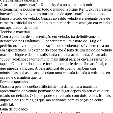
Características especiais
A manta de apresentação Kentucky é a nossa manta icónica e
extremamente popular em todo o mundo. Porque Kentucky representa
inovação, desenvolvemos uma manta de apresentação com o nosso
famoso tecido de veludo. Graças ao estilo veludo e à elegante pele de
carneiro artificial no colarinho, o cobertor de apresentação em veludo é
um apanhador de olhos!
Tecidos e materiais
Com o cobertor de apresentação em veludo, irá definitivamente
destacar-se nos estábulos. O cobertor tem um estofo de 160g e é
perfeito no Inverno para utilização como cobertor estável em casa ou
em espectáculos. O exterior do cobertor é feito de um tecido de veludo
macio e chique e de uma sofisticada camada acolchoada. A camada
"cubo" acolchoada torna muito mais difícil para os cavalos rasgar o
tapete. O interior do tapete é forrado com pele de coelho artificial, o
que impede a fricção. A pele artificial de coelho também cria
minúsculas bolsas de ar que criam uma camada isolada à volta do seu
cavalo e o mantêm quente.
Forma e tamanho
Graças à pele de coelho artificial dentro da manta, a manta de
apresentação de veludo permanece no lugar depois do seu cavalo ter
rolado ou deitado. O tapete pode ser fechado com dois fechos frontais
duplos e dois surcingles que são acabados com as peças de couro
artificial.
Guia de cuidados