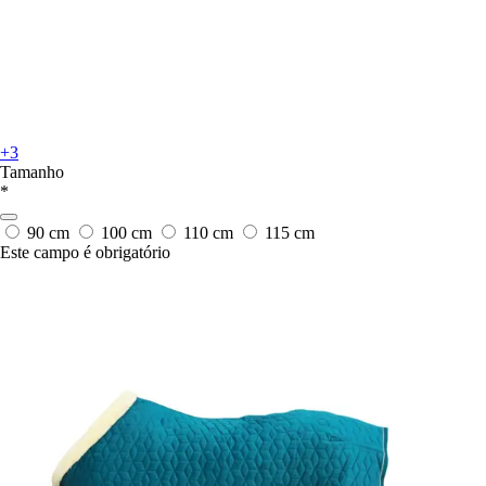
+3
Tamanho
*
90 cm
100 cm
110 cm
115 cm
Este campo é obrigatório