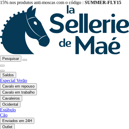
15% nos produtos anti-moscas com o código :
SUMMER-FLY15
Pesquisar
Saldos
Especial Verão
Cavalo em repouso
Cavalo em trabalho
Cavaleiros
Ocidental
Estábulo
Cão
Enviados em 24H
Outlet