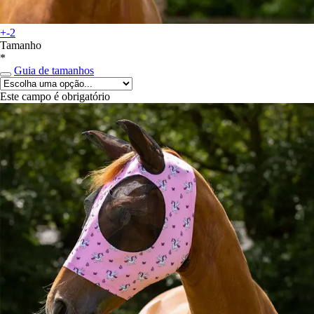
+-2
Tamanho
*
Guia de tamanhos
Este campo é obrigatório