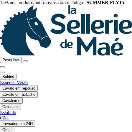
15% nos produtos anti-moscas com o código :
SUMMER-FLY15
Pesquisar
Saldos
Especial Verão
Cavalo em repouso
Cavalo em trabalho
Cavaleiros
Ocidental
Estábulo
Cão
Enviados em 24H
Outlet