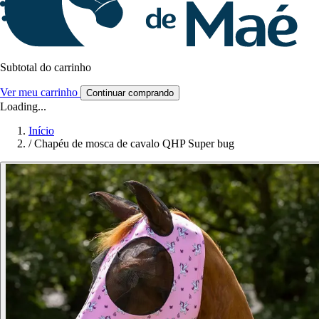
Subtotal do carrinho
Ver meu carrinho
Continuar comprando
Loading...
Início
/
Chapéu de mosca de cavalo QHP Super bug