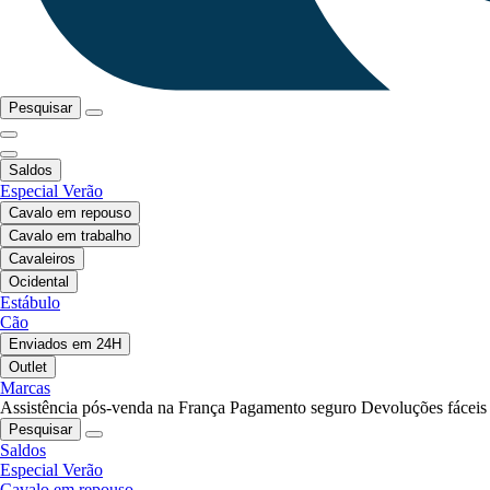
Pesquisar
Saldos
Especial Verão
Cavalo em repouso
Cavalo em trabalho
Cavaleiros
Ocidental
Estábulo
Cão
Enviados em 24H
Outlet
Marcas
Assistência pós-venda na França
Pagamento seguro
Devoluções fáceis
Pesquisar
Saldos
Especial Verão
Cavalo em repouso