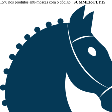
15% nos produtos anti-moscas com o código :
SUMMER-FLY15