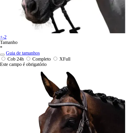
+-2
Tamanho
*
Guia de tamanhos
Cob
24h
Completo
XFull
Este campo é obrigatório