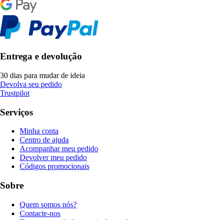
Entrega e devolução
30 dias para mudar de ideia
Devolva seu pedido
Trustpilot
Serviços
Minha conta
Centro de ajuda
Acompanhar meu pedido
Devolver meu pedido
Códigos promocionais
Sobre
Quem somos nós?
Contacte-nos