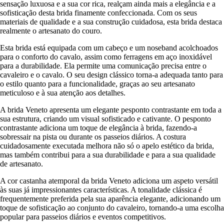
sensação luxuosa e a sua cor rica, realçam ainda mais a elegância e a
sofisticação desta brida finamente confeccionada. Com os seus
materiais de qualidade e a sua construção cuidadosa, esta brida destaca
realmente o artesanato do couro.
Esta brida está equipada com um cabeço e um noseband acolchoados
para o conforto do cavalo, assim como ferragens em aço inoxidável
para a durabilidade. Ela permite uma comunicação precisa entre o
cavaleiro e o cavalo. O seu design clássico torna-a adequada tanto para
o estilo quanto para a funcionalidade, graças ao seu artesanato
meticuloso e à sua atenção aos detalhes.
A brida Veneto apresenta um elegante pesponto contrastante em toda a
sua estrutura, criando um visual sofisticado e cativante. O pesponto
contrastante adiciona um toque de elegância à brida, fazendo-a
sobressair na pista ou durante os passeios diários. A costura
cuidadosamente executada melhora não só o apelo estético da brida,
mas também contribui para a sua durabilidade e para a sua qualidade
de artesanato.
A cor castanha atemporal da brida Veneto adiciona um aspeto versátil
às suas já impressionantes características. A tonalidade clássica é
frequentemente preferida pela sua aparência elegante, adicionando um
toque de sofisticação ao conjunto do cavaleiro, tornando-a uma escolha
popular para passeios diários e eventos competitivos.