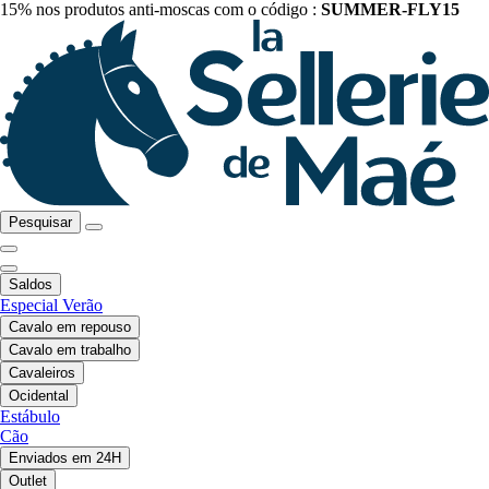
15% nos produtos anti-moscas com o código :
SUMMER-FLY15
Pesquisar
Saldos
Especial Verão
Cavalo em repouso
Cavalo em trabalho
Cavaleiros
Ocidental
Estábulo
Cão
Enviados em 24H
Outlet