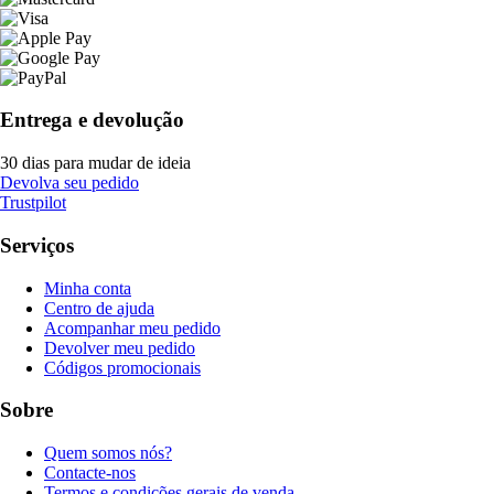
Entrega e devolução
30 dias para mudar de ideia
Devolva seu pedido
Trustpilot
Serviços
Minha conta
Centro de ajuda
Acompanhar meu pedido
Devolver meu pedido
Códigos promocionais
Sobre
Quem somos nós?
Contacte-nos
Termos e condições gerais de venda