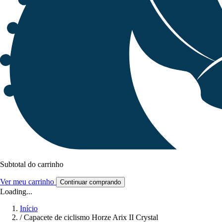
Subtotal do carrinho
Ver meu carrinho
Continuar comprando
Loading...
Início
/
Capacete de ciclismo Horze Arix II Crystal