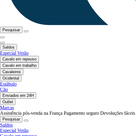
Pesquisar
Saldos
Especial Verão
Cavalo em repouso
Cavalo em trabalho
Cavaleiros
Ocidental
Estábulo
Cão
Enviados em 24H
Outlet
Marcas
Assistência pós-venda na França
Pagamento seguro
Devoluções fáceis
Pesquisar
Saldos
Especial Verão
Cavalo em repouso