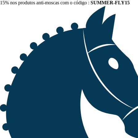
15% nos produtos anti-moscas com o código :
SUMMER-FLY15