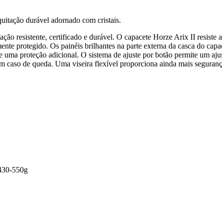
uitação durável adornado com cristais.
ão resistente, certificado e durável. O capacete Horze Arix II resiste 
lmente protegido. Os painéis brilhantes na parte externa da casca do ca
e uma proteção adicional. O sistema de ajuste por botão permite um aj
em caso de queda. Uma viseira flexível proporciona ainda mais seguranç
 430-550g