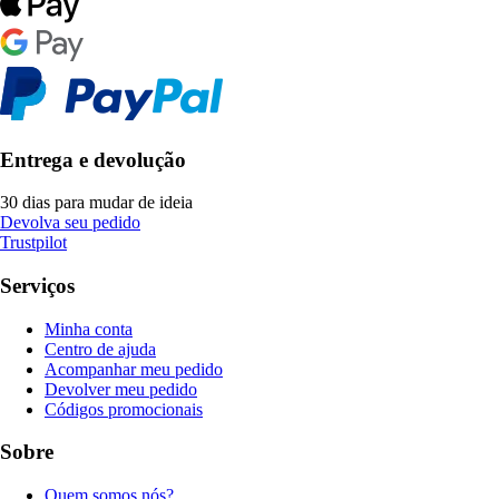
Entrega e devolução
30 dias para mudar de ideia
Devolva seu pedido
Trustpilot
Serviços
Minha conta
Centro de ajuda
Acompanhar meu pedido
Devolver meu pedido
Códigos promocionais
Sobre
Quem somos nós?