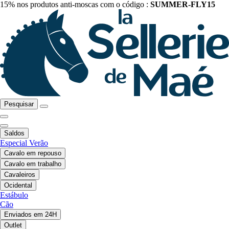
15% nos produtos anti-moscas com o código :
SUMMER-FLY15
Pesquisar
Saldos
Especial Verão
Cavalo em repouso
Cavalo em trabalho
Cavaleiros
Ocidental
Estábulo
Cão
Enviados em 24H
Outlet