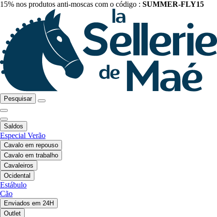
15% nos produtos anti-moscas com o código :
SUMMER-FLY15
Pesquisar
Saldos
Especial Verão
Cavalo em repouso
Cavalo em trabalho
Cavaleiros
Ocidental
Estábulo
Cão
Enviados em 24H
Outlet