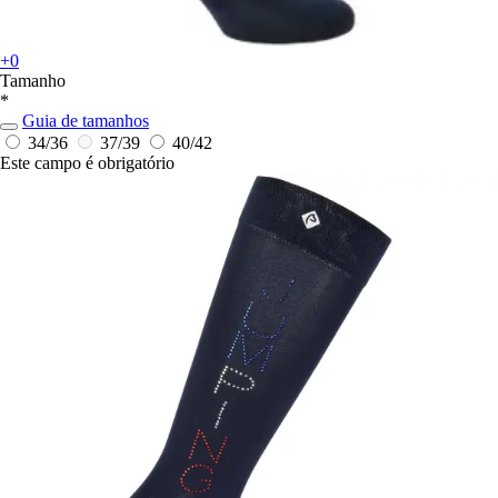
+0
Tamanho
*
Guia de tamanhos
34/36
37/39
40/42
Este campo é obrigatório