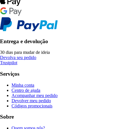
Entrega e devolução
30 dias para mudar de ideia
Devolva seu pedido
Trustpilot
Serviços
Minha conta
Centro de ajuda
Acompanhar meu pedido
Devolver meu pedido
Códigos promocionais
Sobre
Quem somos nós?