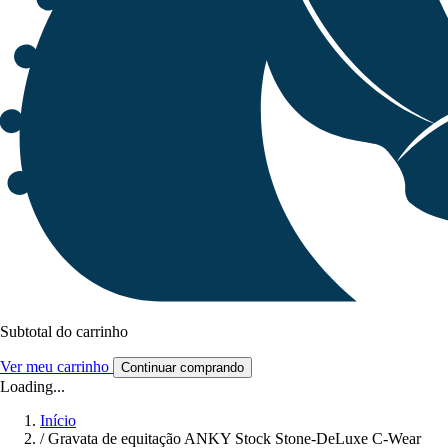
Subtotal do carrinho
Ver meu carrinho
Continuar comprando
Loading...
Início
/
Gravata de equitação ANKY Stock Stone-DeLuxe C-Wear