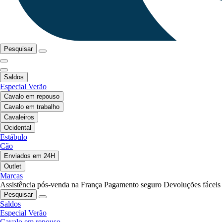
Pesquisar
Saldos
Especial Verão
Cavalo em repouso
Cavalo em trabalho
Cavaleiros
Ocidental
Estábulo
Cão
Enviados em 24H
Outlet
Marcas
Assistência pós-venda na França
Pagamento seguro
Devoluções fáceis
Pesquisar
Saldos
Especial Verão
Cavalo em repouso