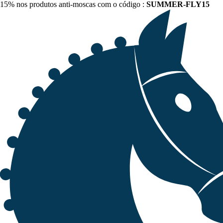
15% nos produtos anti-moscas com o código :
SUMMER-FLY15