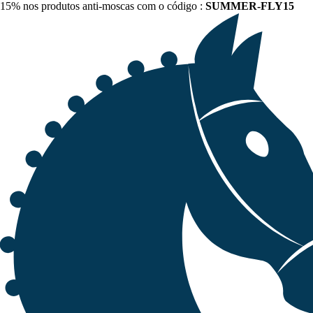
15% nos produtos anti-moscas com o código :
SUMMER-FLY15