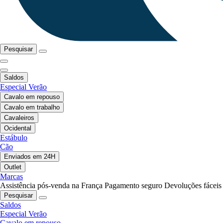
Pesquisar
Saldos
Especial Verão
Cavalo em repouso
Cavalo em trabalho
Cavaleiros
Ocidental
Estábulo
Cão
Enviados em 24H
Outlet
Marcas
Assistência pós-venda na França
Pagamento seguro
Devoluções fáceis
Pesquisar
Saldos
Especial Verão
Cavalo em repouso