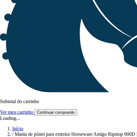
Subtotal do carrinho
Ver meu carrinho
Continuar comprando
Loading...
Início
/
Manta de pónei para exterior Horseware Amigo Ripstop 900D 