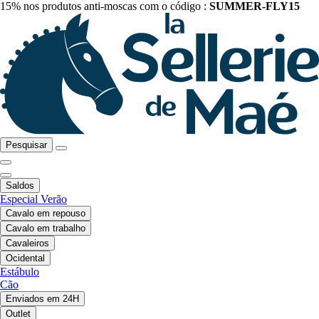
15% nos produtos anti-moscas com o código :
SUMMER-FLY15
Pesquisar
Saldos
Especial Verão
Cavalo em repouso
Cavalo em trabalho
Cavaleiros
Ocidental
Estábulo
Cão
Enviados em 24H
Outlet