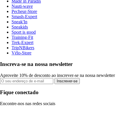
Made in Paradis
Nauti-wave
Pecheur-Store
Smash-Expert
Sneak'In
Sneakids
Sport is good
Training-Fit
Trek-Expert
TripNBikers
Vélo-Store
Inscreva-se na nossa newsletter
Aproveite 10% de desconto ao inscrever-se na nossa newsletter
Inscrever-se
Fique conectado
Encontre-nos nas redes sociais