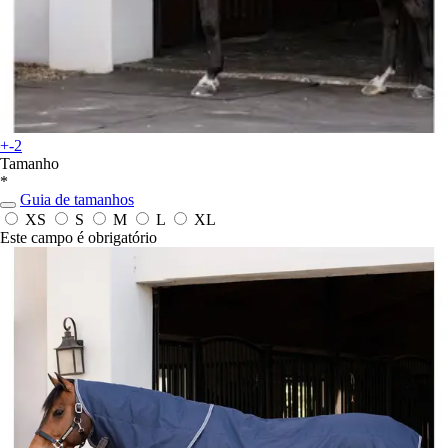
+-2
Tamanho
*
Guia de tamanhos
XS
S
M
L
XL
Este campo é obrigatório