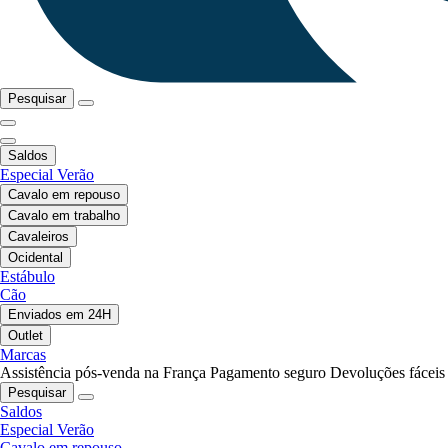
Pesquisar
Saldos
Especial Verão
Cavalo em repouso
Cavalo em trabalho
Cavaleiros
Ocidental
Estábulo
Cão
Enviados em 24H
Outlet
Marcas
Assistência pós-venda na França
Pagamento seguro
Devoluções fáceis
Pesquisar
Saldos
Especial Verão
Cavalo em repouso