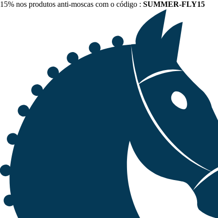
15% nos produtos anti-moscas com o código :
SUMMER-FLY15