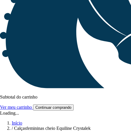
Subtotal do carrinho
Ver meu carrinho
Continuar comprando
Loading...
Início
/
Calçasfemininas cheio Equiline Crystalek