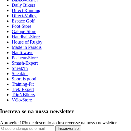
Daily Bikers
Direct Running
Direct-Volley
Espace Golf
Foot-Store
Galope-Store
Handball-Store
House of Rugby
Made in Paradis
Nauti-wave
Pecheur-Store
Smash-Expert
Sneak'In
Sneakids
Sport is good
Training-Fit
Trek-Expert
TripNBikers
Vélo-Store
Inscreva-se na nossa newsletter
Aproveite 10% de desconto ao inscrever-se na nossa newsletter
Inscrever-se