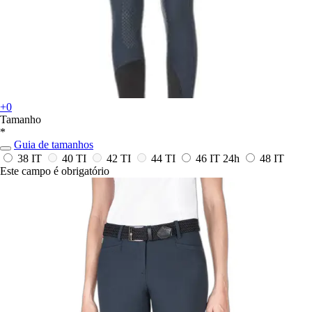
+0
Tamanho
*
Guia de tamanhos
38 IT
40 TI
42 TI
44 TI
46 IT
24h
48 IT
Este campo é obrigatório