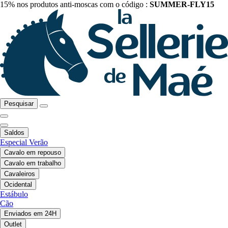
15% nos produtos anti-moscas com o código :
SUMMER-FLY15
Pesquisar
Saldos
Especial Verão
Cavalo em repouso
Cavalo em trabalho
Cavaleiros
Ocidental
Estábulo
Cão
Enviados em 24H
Outlet