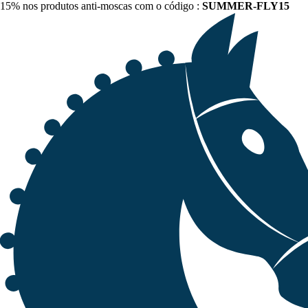
15% nos produtos anti-moscas com o código :
SUMMER-FLY15