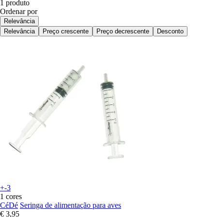
1 produto
Ordenar por
Relevância
Relevância
Preço crescente
Preço decrescente
Desconto
+-3
1 cores
CéDé
Seringa de alimentação para aves
€ 3,95