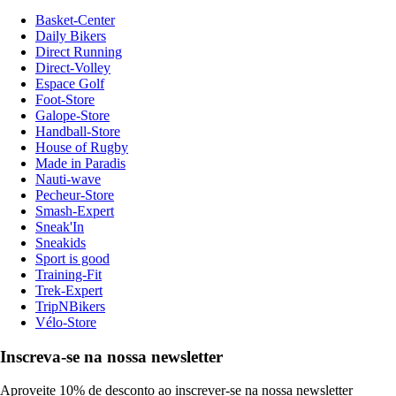
Basket-Center
Daily Bikers
Direct Running
Direct-Volley
Espace Golf
Foot-Store
Galope-Store
Handball-Store
House of Rugby
Made in Paradis
Nauti-wave
Pecheur-Store
Smash-Expert
Sneak'In
Sneakids
Sport is good
Training-Fit
Trek-Expert
TripNBikers
Vélo-Store
Inscreva-se na nossa newsletter
Aproveite 10% de desconto ao inscrever-se na nossa newsletter