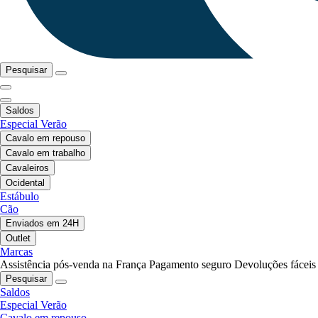
Pesquisar
Saldos
Especial Verão
Cavalo em repouso
Cavalo em trabalho
Cavaleiros
Ocidental
Estábulo
Cão
Enviados em 24H
Outlet
Marcas
Assistência pós-venda na França
Pagamento seguro
Devoluções fáceis
Pesquisar
Saldos
Especial Verão
Cavalo em repouso