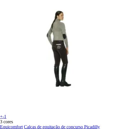
+-1
3 cores
Equicomfort
Calças de equitação de concurso Picadilly