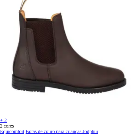
+-2
2 cores
Equicomfort
Botas de couro para crianças Jodphur