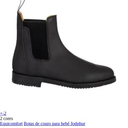
+-2
2 cores
Equicomfort
Botas de couro para bebé Jodphur