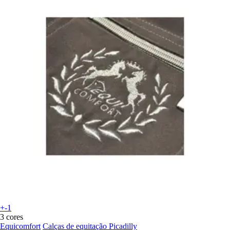
+-1
3 cores
Equicomfort
Calças de equitação Picadilly