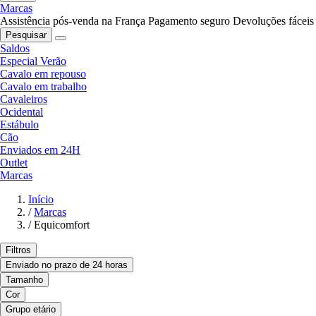
Marcas
Assistência pós-venda na França
Pagamento seguro
Devoluções fáceis
Pesquisar
Saldos
Especial Verão
Cavalo em repouso
Cavalo em trabalho
Cavaleiros
Ocidental
Estábulo
Cão
Enviados em 24H
Outlet
Marcas
Início
/
Marcas
/
Equicomfort
Filtros
Enviado no prazo de 24 horas
Tamanho
Cor
Grupo etário