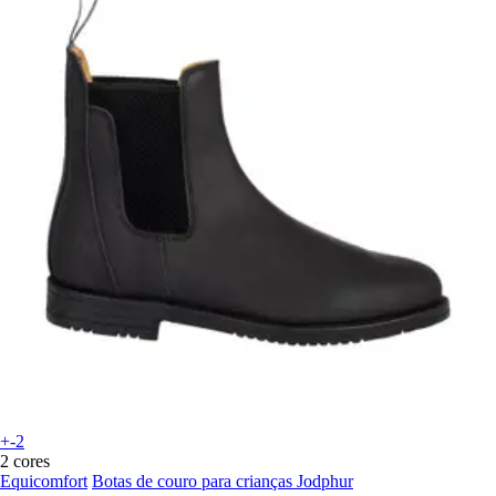
+-2
2 cores
Equicomfort
Botas de couro para crianças Jodphur