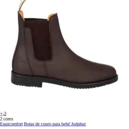
+-2
2 cores
Equicomfort
Botas de couro para bebé Jodphur