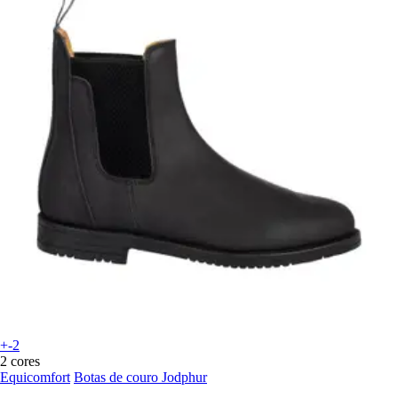
+-2
2 cores
Equicomfort
Botas de couro Jodphur