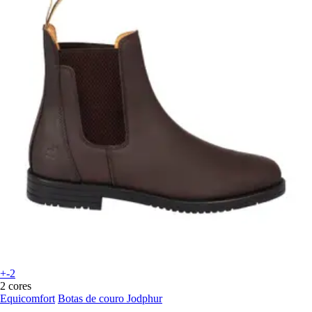
+-2
2 cores
Equicomfort
Botas de couro Jodphur