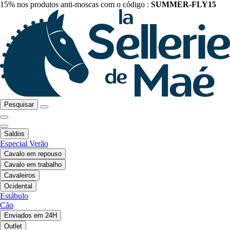
15% nos produtos anti-moscas com o código :
SUMMER-FLY15
Pesquisar
Saldos
Especial Verão
Cavalo em repouso
Cavalo em trabalho
Cavaleiros
Ocidental
Estábulo
Cão
Enviados em 24H
Outlet