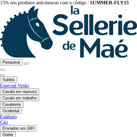
15% nos produtos anti-moscas com o código :
SUMMER-FLY15
Pesquisar
Saldos
Especial Verão
Cavalo em repouso
Cavalo em trabalho
Cavaleiros
Ocidental
Estábulo
Cão
Enviados em 24H
Outlet