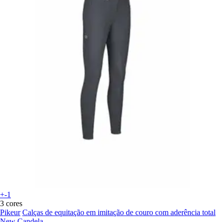
+-1
3 cores
Pikeur
Calças de equitação em imitação de couro com aderência total
New Candela