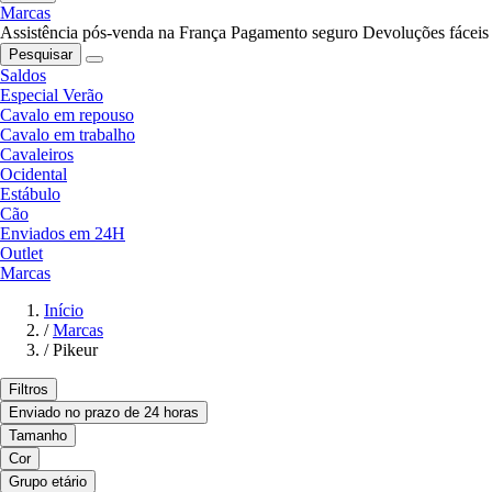
Marcas
Assistência pós-venda na França
Pagamento seguro
Devoluções fáceis
Pesquisar
Saldos
Especial Verão
Cavalo em repouso
Cavalo em trabalho
Cavaleiros
Ocidental
Estábulo
Cão
Enviados em 24H
Outlet
Marcas
Início
/
Marcas
/
Pikeur
Filtros
Enviado no prazo de 24 horas
Tamanho
Cor
Grupo etário