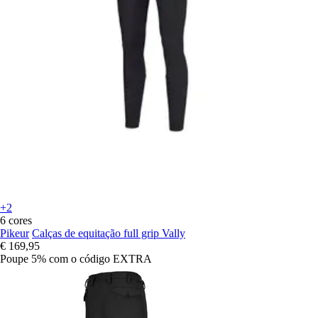
+2
6 cores
Pikeur
Calças de equitação full grip Vally
€ 169,95
Poupe 5%
com o código
EXTRA