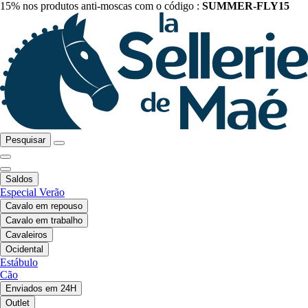
15% nos produtos anti-moscas com o código :
SUMMER-FLY15
Pesquisar
Saldos
Especial Verão
Cavalo em repouso
Cavalo em trabalho
Cavaleiros
Ocidental
Estábulo
Cão
Enviados em 24H
Outlet