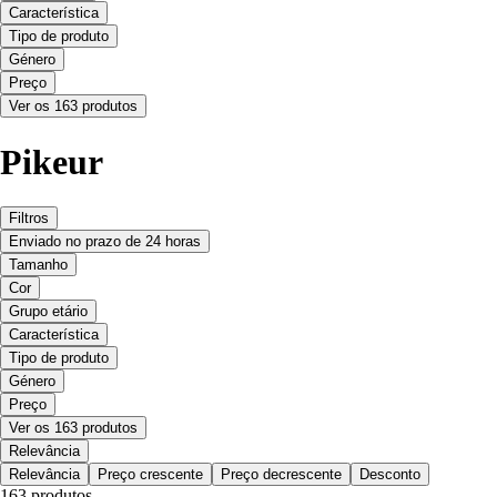
Característica
Tipo de produto
Género
Preço
Ver os 163 produtos
Pikeur
Filtros
Enviado no prazo de 24 horas
Tamanho
Cor
Grupo etário
Característica
Tipo de produto
Género
Preço
Ver os 163 produtos
Relevância
Relevância
Preço crescente
Preço decrescente
Desconto
163 produtos