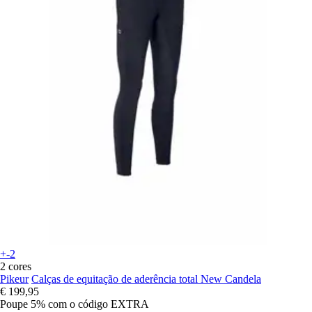
+-2
2 cores
Pikeur
Calças de equitação de aderência total New Candela
€ 199,95
Poupe 5%
com o código
EXTRA