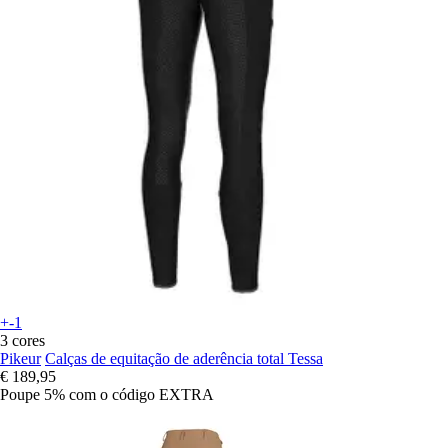
+-1
3 cores
Pikeur
Calças de equitação de aderência total Tessa
€ 189,95
Poupe 5%
com o código
EXTRA