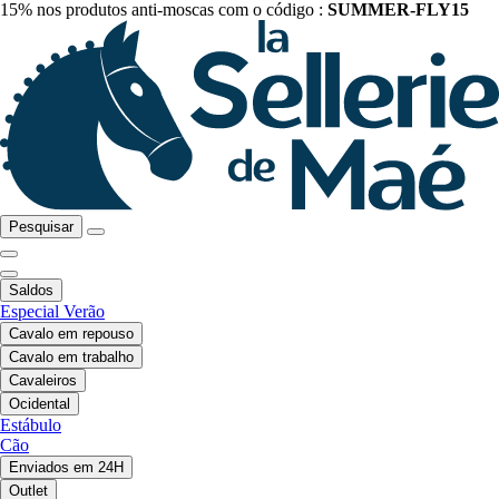
15% nos produtos anti-moscas com o código :
SUMMER-FLY15
Pesquisar
Saldos
Especial Verão
Cavalo em repouso
Cavalo em trabalho
Cavaleiros
Ocidental
Estábulo
Cão
Enviados em 24H
Outlet