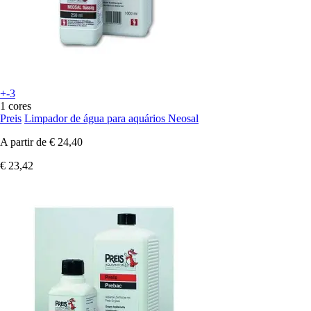
+-3
1 cores
Preis
Limpador de água para aquários Neosal
A partir de
€ 24,40
€ 23,42