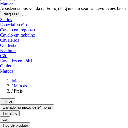
Marcas
Assistência pós-venda na França
Pagamento seguro
Devoluções fáceis
Pesquisar
Saldos
Especial Verão
Cavalo em repouso
Cavalo em trabalho
Cavaleiros
Ocidental
Estábulo
Cão
Enviados em 24H
Outlet
Marcas
Início
/
Marcas
/
Preis
Filtros
Enviado no prazo de 24 horas
Tamanho
Cor
Tipo de produto