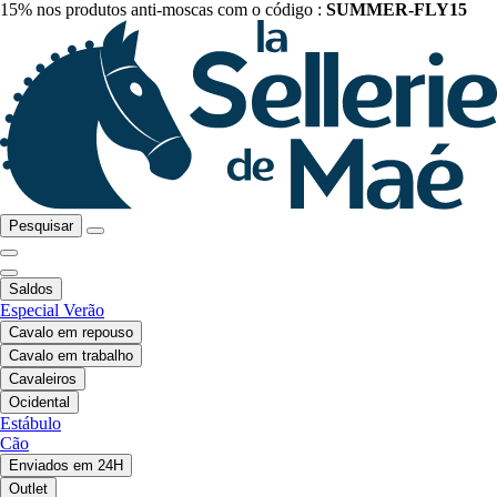
15% nos produtos anti-moscas com o código :
SUMMER-FLY15
Pesquisar
Saldos
Especial Verão
Cavalo em repouso
Cavalo em trabalho
Cavaleiros
Ocidental
Estábulo
Cão
Enviados em 24H
Outlet