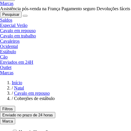
Marcas
Assistência pós-venda na França
Pagamento seguro
Devoluções fáceis
Pesquisar
Saldos
Especial Verão
Cavalo em repouso
Cavalo em trabalho
Cavaleiros
Ocidental
Estábulo
Cão
Enviados em 24H
Outlet
Marcas
Início
/
Natal
/
Cavalo em repouso
/
Cobrejões de estábulo
Filtros
Enviado no prazo de 24 horas
Marca