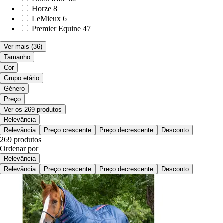
Horze
8
LeMieux
6
Premier Equine
47
Ver mais
(36)
Tamanho
Cor
Grupo etário
Género
Preço
Ver os 269 produtos
Relevância
Relevância
Preço crescente
Preço decrescente
Desconto
269 produtos
Ordenar por
Relevância
Relevância
Preço crescente
Preço decrescente
Desconto