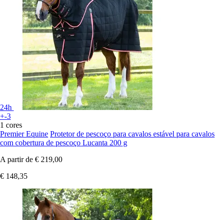
24h
+-3
1 cores
Premier Equine
Protetor de pescoço para cavalos estável para cavalos
com cobertura de pescoço Lucanta 200 g
A partir de
€ 219,00
€ 148,35