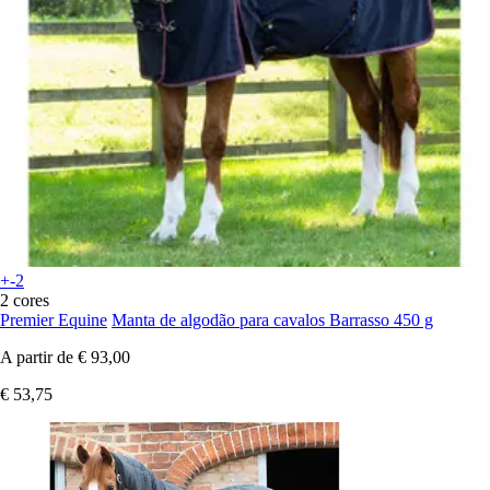
+-2
2 cores
Premier Equine
Manta de algodão para cavalos Barrasso 450 g
A partir de
€ 93,00
€ 53,75