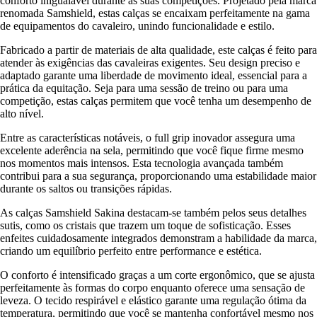
conforto inigualável durante as suas competições. Projetado pela marca
renomada Samshield, estas calças se encaixam perfeitamente na gama
de equipamentos do cavaleiro, unindo funcionalidade e estilo.
Fabricado a partir de materiais de alta qualidade, este calças é feito para
atender às exigências das cavaleiras exigentes. Seu design preciso e
adaptado garante uma liberdade de movimento ideal, essencial para a
prática da equitação. Seja para uma sessão de treino ou para uma
competição, estas calças permitem que você tenha um desempenho de
alto nível.
Entre as características notáveis, o full grip inovador assegura uma
excelente aderência na sela, permitindo que você fique firme mesmo
nos momentos mais intensos. Esta tecnologia avançada também
contribui para a sua segurança, proporcionando uma estabilidade maior
durante os saltos ou transições rápidas.
As calças Samshield Sakina destacam-se também pelos seus detalhes
sutis, como os cristais que trazem um toque de sofisticação. Esses
enfeites cuidadosamente integrados demonstram a habilidade da marca,
criando um equilíbrio perfeito entre performance e estética.
O conforto é intensificado graças a um corte ergonômico, que se ajusta
perfeitamente às formas do corpo enquanto oferece uma sensação de
leveza. O tecido respirável e elástico garante uma regulação ótima da
temperatura, permitindo que você se mantenha confortável mesmo nos