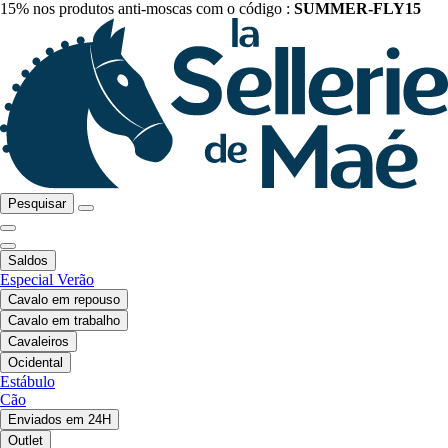
15% nos produtos anti-moscas com o código :
SUMMER-FLY15
Pesquisar
Saldos
Especial Verão
Cavalo em repouso
Cavalo em trabalho
Cavaleiros
Ocidental
Estábulo
Cão
Enviados em 24H
Outlet