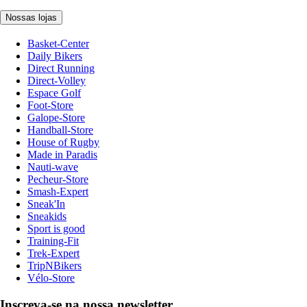
Nossas lojas
Basket-Center
Daily Bikers
Direct Running
Direct-Volley
Espace Golf
Foot-Store
Galope-Store
Handball-Store
House of Rugby
Made in Paradis
Nauti-wave
Pecheur-Store
Smash-Expert
Sneak'In
Sneakids
Sport is good
Training-Fit
Trek-Expert
TripNBikers
Vélo-Store
Inscreva-se na nossa newsletter