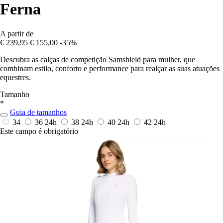
Ferna
A partir de
€ 239,95
€ 155,00
-35%
Descubra as calças de competição Samshield para mulher, que
combinam estilo, conforto e performance para realçar as suas atuações
equestres.
Tamanho
*
Guia de tamanhos
34
36
24h
38
24h
40
24h
42
24h
Este campo é obrigatório