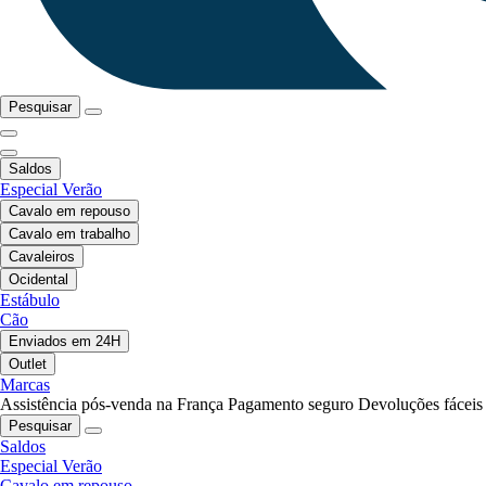
Pesquisar
Saldos
Especial Verão
Cavalo em repouso
Cavalo em trabalho
Cavaleiros
Ocidental
Estábulo
Cão
Enviados em 24H
Outlet
Marcas
Assistência pós-venda na França
Pagamento seguro
Devoluções fáceis
Pesquisar
Saldos
Especial Verão
Cavalo em repouso