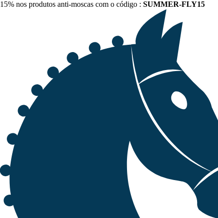
15% nos produtos anti-moscas com o código :
SUMMER-FLY15