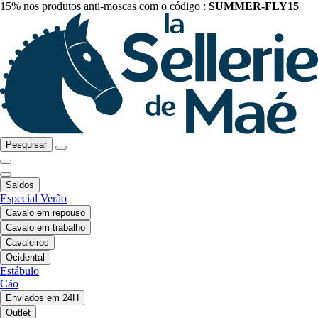
15% nos produtos anti-moscas com o código :
SUMMER-FLY15
Pesquisar
Saldos
Especial Verão
Cavalo em repouso
Cavalo em trabalho
Cavaleiros
Ocidental
Estábulo
Cão
Enviados em 24H
Outlet