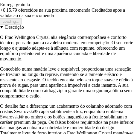
Entrega gratuita
+€ 15,79
oferecidos na sua proxima encomenda
Creditados apos a
validacao da sua encomenda
Loading...
Descrição
O Frac Wellington Crystal alia elegância contemporânea e conforto
técnico, pensado para a cavaleira moderna em competição. O seu corte
longo e ajustado adapta-se à silhueta com requinte, oferecendo um
equilíbrio perfeito entre uma aparência cuidada e liberdade de
movimento.
Concebido numa matéria leve e respirável, proporciona uma sensação
de frescura ao longo da reprise, mantendo-se altamente elástico e
resistente ao desgaste. O tecido encanta pelo seu toque suave e efeito à
prova de rugas, para uma aparência impecável a cada instante. A sua
compatibilidade com o airbag zip'in garante uma segurança ótima sem
comprometer o estilo.
O detalhe faz a diferença: um acabamento do colarinho adornado com
cristais Swarovski® capta subtilmente a luz, enquanto o emblema
Swarovski® no ombro e os botões magnéticos à frente sublinham o
caráter premium da peça. Os falsos botões requintados na parte inferior
das mangas acentuam a sobriedade e modernidade do design.
Totalmente livre de forro interior, o Frac Wellington Crystal mantém-se