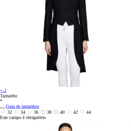
+-2
Tamanho
*
Guia de tamanhos
32
34
36
38
40
42
44
Este campo é obrigatório