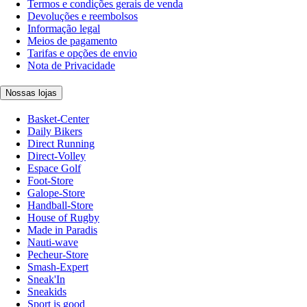
Termos e condições gerais de venda
Devoluções e reembolsos
Informação legal
Meios de pagamento
Tarifas e opções de envio
Nota de Privacidade
Nossas lojas
Basket-Center
Daily Bikers
Direct Running
Direct-Volley
Espace Golf
Foot-Store
Galope-Store
Handball-Store
House of Rugby
Made in Paradis
Nauti-wave
Pecheur-Store
Smash-Expert
Sneak'In
Sneakids
Sport is good