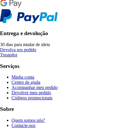
Entrega e devolução
30 dias para mudar de ideia
Devolva seu pedido
Trustpilot
Serviços
Minha conta
Centro de ajuda
Acompanhar meu pedido
Devolver meu pedido
Códigos promocionais
Sobre
Quem somos nós?
Contacte-nos