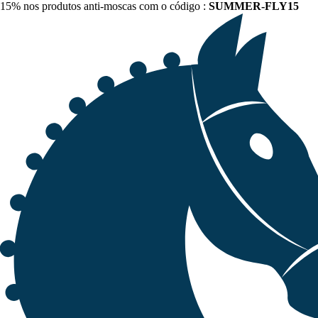
15% nos produtos anti-moscas com o código :
SUMMER-FLY15