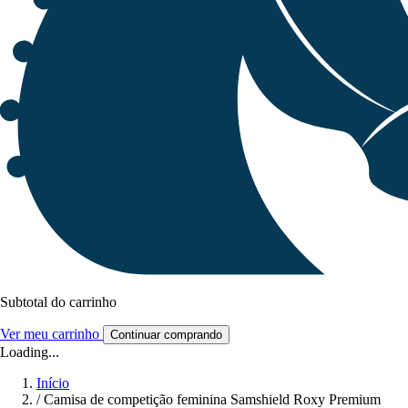
Subtotal do carrinho
Ver meu carrinho
Continuar comprando
Loading...
Início
/
Camisa de competição feminina Samshield Roxy Premium