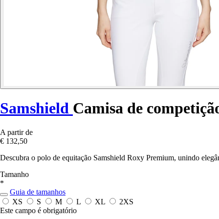
Samshield
Camisa de competiçã
A partir de
€ 132,50
Descubra o polo de equitação Samshield Roxy Premium, unindo elegân
Tamanho
*
Guia de tamanhos
XS
S
M
L
XL
2XS
Este campo é obrigatório