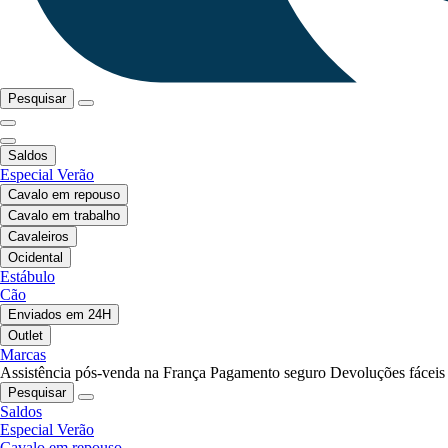
Pesquisar
Saldos
Especial Verão
Cavalo em repouso
Cavalo em trabalho
Cavaleiros
Ocidental
Estábulo
Cão
Enviados em 24H
Outlet
Marcas
Assistência pós-venda na França
Pagamento seguro
Devoluções fáceis
Pesquisar
Saldos
Especial Verão
Cavalo em repouso