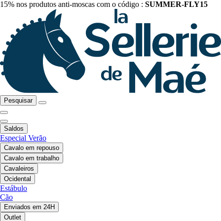
15% nos produtos anti-moscas com o código :
SUMMER-FLY15
Pesquisar
Saldos
Especial Verão
Cavalo em repouso
Cavalo em trabalho
Cavaleiros
Ocidental
Estábulo
Cão
Enviados em 24H
Outlet