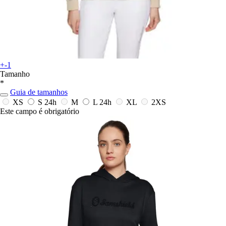
+-1
Tamanho
*
Guia de tamanhos
XS
S
24h
M
L
24h
XL
2XS
Este campo é obrigatório