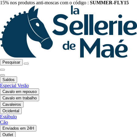
15% nos produtos anti-moscas com o código :
SUMMER-FLY15
Pesquisar
Saldos
Especial Verão
Cavalo em repouso
Cavalo em trabalho
Cavaleiros
Ocidental
Estábulo
Cão
Enviados em 24H
Outlet