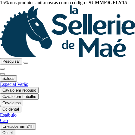
15% nos produtos anti-moscas com o código :
SUMMER-FLY15
Pesquisar
Saldos
Especial Verão
Cavalo em repouso
Cavalo em trabalho
Cavaleiros
Ocidental
Estábulo
Cão
Enviados em 24H
Outlet