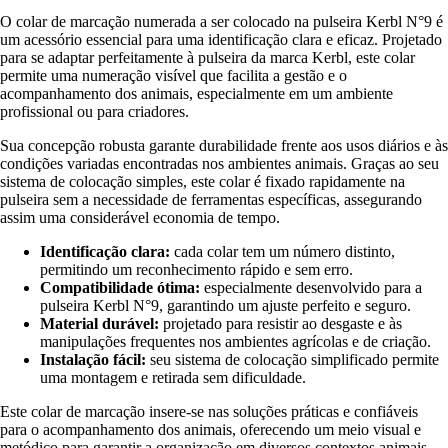
O colar de marcação numerada a ser colocado na pulseira Kerbl N°9 é
um acessório essencial para uma identificação clara e eficaz. Projetado
para se adaptar perfeitamente à pulseira da marca Kerbl, este colar
permite uma numeração visível que facilita a gestão e o
acompanhamento dos animais, especialmente em um ambiente
profissional ou para criadores.
Sua concepção robusta garante durabilidade frente aos usos diários e às
condições variadas encontradas nos ambientes animais. Graças ao seu
sistema de colocação simples, este colar é fixado rapidamente na
pulseira sem a necessidade de ferramentas específicas, assegurando
assim uma considerável economia de tempo.
Identificação clara:
cada colar tem um número distinto,
permitindo um reconhecimento rápido e sem erro.
Compatibilidade ótima:
especialmente desenvolvido para a
pulseira Kerbl N°9, garantindo um ajuste perfeito e seguro.
Material durável:
projetado para resistir ao desgaste e às
manipulações frequentes nos ambientes agrícolas e de criação.
Instalação fácil:
seu sistema de colocação simplificado permite
uma montagem e retirada sem dificuldade.
Este colar de marcação insere-se nas soluções práticas e confiáveis
para o acompanhamento dos animais, oferecendo um meio visual e
metódico para garantir a organização em diversos contextos animais.